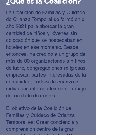
¿Qué es la Coalición?
La Coalición de Familias y Cuidado
de Crianza Temporal se formó en el
año 2021 para abordar la gran
cantidad de niños y jóvenes sin
colocación que se hospedaban en
hoteles en ese momento. Desde
entonces, ha crecido a un grupo de
más de 80 organizaciones sin fines
de lucro, congregaciones religiosas,
empresas, partes interesadas de la
comunidad, padres de crianza e
individuos interesados en el trabajo
del cuidado de crianza.
El objetivo de la Coalición de
Familias y Cuidado de Crianza
Temporal es: Crear conciencia y
comprensión dentro de la gran