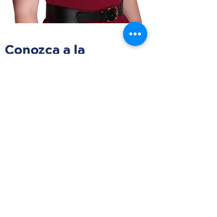
Conozca a la
presidenta de la
coalición
Anna Futral se graduó de la Universidad de
Baylor, donde recibió su Licenciatura en
Administración de Empresas en Contabilidad
y una Maestría en Impuestos. Desarrolló su
carrera como Contadora Pública Certificada
en la empresa JRBT, donde trabajó durante
más de diez años, seguidos de seis años
como Directora Ejecutiva de la organización
CASA del condado de McLennan. En un
regreso a sus raíces profesionales, Anna es
ahora la directora de operaciones de JRBT.
Anna fue una de las participantes originales en
la formación de la Coalición de Familias y